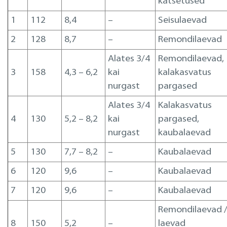
katsetused
1
112
8,4
–
Seisulaevad
2
128
8,7
–
Remondilaevad
Alates 3/4
Remondilaevad,
3
158
4,3 – 6,2
kai
kalakasvatus
nurgast
pargased
Alates 3/4
Kalakasvatus
4
130
5,2 – 8,2
kai
pargased,
nurgast
kaubalaevad
5
130
7,7 – 8,2
–
Kaubalaevad
6
120
9,6
–
Kaubalaevad
7
120
9,6
–
Kaubalaevad
Remondilaevad 
8
150
5,2
–
laevad