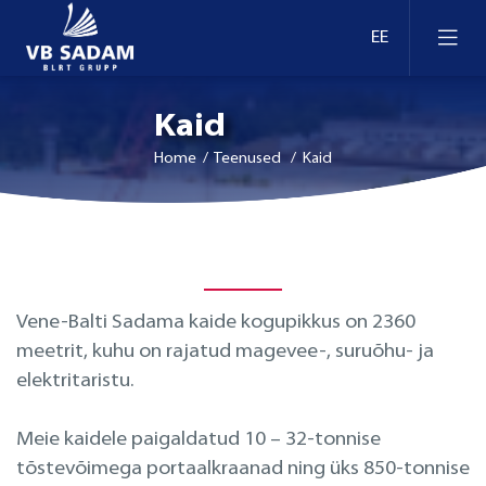
Kaid
Home
/ Teenused / Kaid
Vene-Balti Sadama kaide kogupikkus on 2360
meetrit, kuhu on rajatud magevee-, suruõhu- ja
elektritaristu.
Meie kaidele paigaldatud 10 – 32-tonnise
tõstevõimega portaalkraanad ning üks 850-tonnise