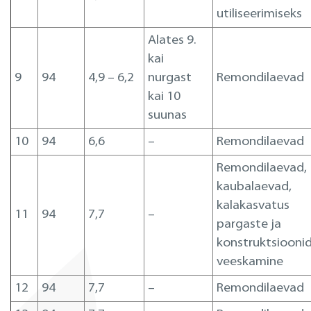
utiliseerimiseks
Alates 9.
kai
9
94
4,9 – 6,2
nurgast
Remondilaevad
kai 10
suunas
10
94
6,6
–
Remondilaevad
Remondilaevad,
kaubalaevad,
kalakasvatus
11
94
7,7
–
pargaste ja
konstruktsiooni
veeskamine
12
94
7,7
–
Remondilaevad