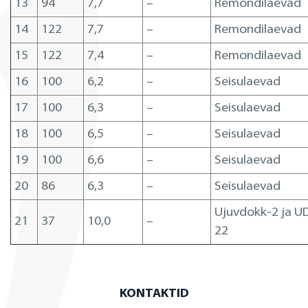
13
94
7,7
–
Remondilaevad
14
122
7,7
–
Remondilaevad
15
122
7,4
–
Remondilaevad
16
100
6,2
–
Seisulaevad
17
100
6,3
–
Seisulaevad
18
100
6,5
–
Seisulaevad
19
100
6,6
–
Seisulaevad
20
86
6,3
–
Seisulaevad
Ujuvdokk-2 ja U
21
37
10,0
–
22
KONTAKTID