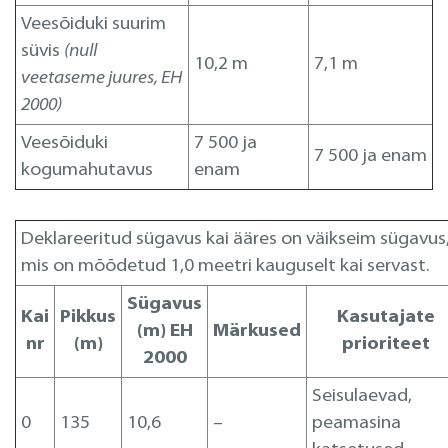
Veesõiduki suurim
süvis
(null
10,2 m
7,1 m
veetaseme juures, EH
2000)
Veesõiduki
7 500 ja
7 500 ja enam
kogumahutavus
enam
Deklareeritud sügavus kai ääres on väikseim sügavus
mis on mõõdetud 1,0 meetri kauguselt kai servast.
Sügavus
Kai
Pikkus
Kasutajate
(m) EH
Märkused
nr
(m)
prioriteet
2000
Seisulaevad,
0
135
10,6
–
peamasina