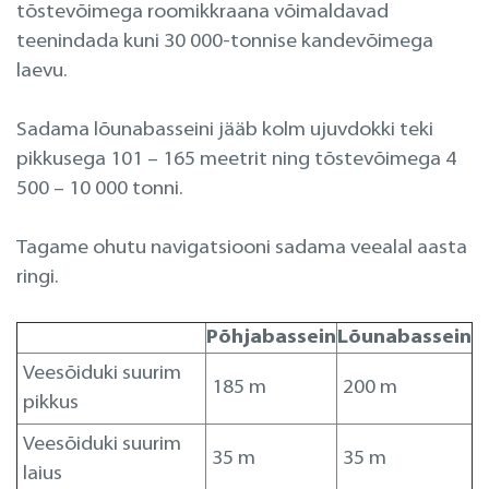
tõstevõimega roomikkraana võimaldavad
teenindada kuni 30 000-tonnise kandevõimega
laevu.
Sadama lõunabasseini jääb kolm ujuvdokki teki
pikkusega 101 – 165 meetrit ning tõstevõimega 4
500 – 10 000 tonni.
Tagame ohutu navigatsiooni sadama veealal aasta
ringi.
Põhjabassein
Lõunabassein
Veesõiduki suurim
185 m
200 m
pikkus
Veesõiduki suurim
35 m
35 m
laius